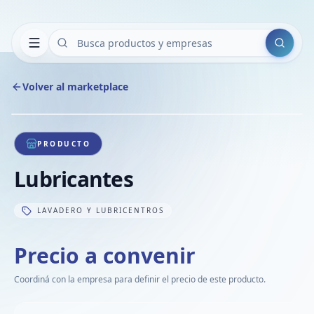
Buscar
Volver al marketplace
Copiar
Compart
Compa
1
/
1
VER
Compa
PRODUCTO
Compa
Lubricantes
Compa
LAVADERO Y LUBRICENTROS
Precio a convenir
Coordiná con la empresa para definir el precio de este producto.