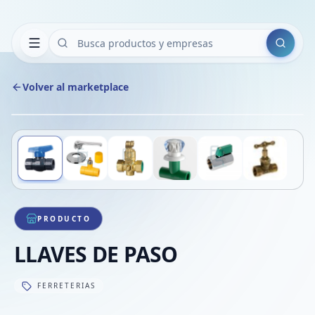
Buscar
Volver al marketplace
Copiar
Compart
Compa
Deslizá para ver más imágenes
1
/
6
VER
Compa
Compa
Compa
PRODUCTO
LLAVES DE PASO
FERRETERIAS