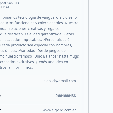
pital, San Luis
u 1141
mbinamos tecnología de vanguardia y diseño
roductos funcionales y coleccionables. Nuestra
ndar soluciones creativas y regalos
ue destacan. >Calidad garantizada: Piezas
con acabados impecables. >Personalización:
 cada producto sea especial con nombres,
lles únicos. >Variedad: Desde juegos de
omo nuestro famoso "Dino Balance" hasta mugs
accesorios exclusivos. ¿Tenés una idea en
ros la imprimimos.
slgo3d@gmail.com
o
2664666438
b
www.slgo3d.com.ar