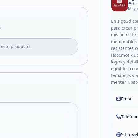
Ca
Mayp
En slgo3d co
o
para crear p
misión es bri
memorables q
 este producto.
resistentes 
Hacemos que
logos y deta
equilibrio c
temáticos y 
mente? Nosot
Email
Teléfon
Sitio we