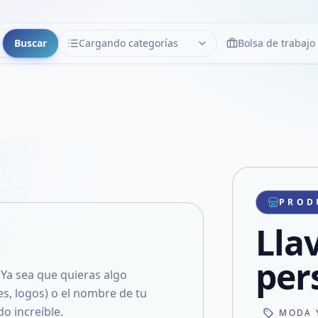
Buscar
Cargando categorías
Bolsa de trabajo
CATEGORÍAS
Limpiar
Cargando categorías...
Copiar link
Compartir producto
Compartir por WhatsApp
PROD
VER EN PANTALLA COMPLETA
Compartir por mail
Lla
Compartir en Facebook
Compartir en X
per
 Ya sea que quieras algo
es, logos) o el nombre de tu
o increíble.
MODA 