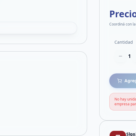
Preci
Coordiná con la
Cantidad
1
Agreg
No hay unida
empresa par
Slgo