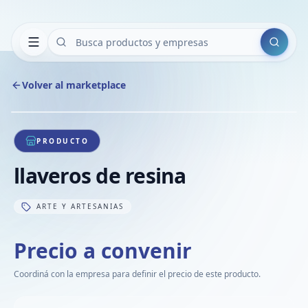
Buscar
Volver al marketplace
Copiar
Compart
Compa
1
/
1
VER
Compa
PRODUCTO
Compa
llaveros de resina
Compa
ARTE Y ARTESANIAS
Precio a convenir
Coordiná con la empresa para definir el precio de este producto.