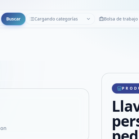
Buscar
Cargando categorías
Bolsa de trabajo
CATEGORÍAS
Limpiar
Cargando categorías...
Copiar link
Compartir producto
Compartir por WhatsApp
PROD
VER EN PANTALLA COMPLETA
Compartir por mail
Lla
Compartir en Facebook
Compartir en X
per
zon
ped