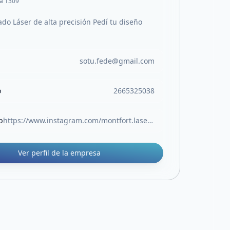
a 1309
ado Láser de alta precisión Pedí tu diseño
sotu.fede@gmail.com
o
2665325038
b
https://www.instagram.com/montfort.laser?igsh=MWhseDlqeW9tYm1lNg==&utm_source=ig_contact_invite
Ver perfil de la empresa