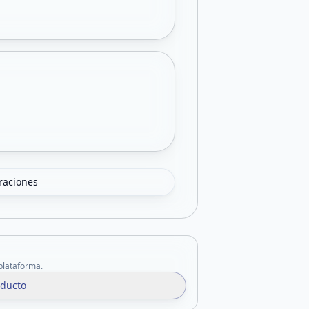
oraciones
 plataforma.
oducto