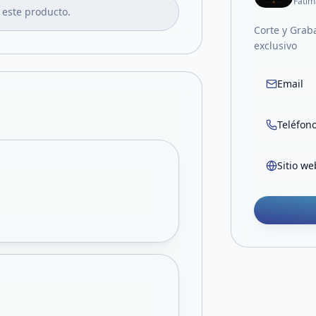
Fátim
 este producto.
Corte y Grab
exclusivo
Email
Teléfon
Sitio we