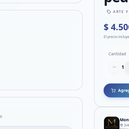
ARTE Y
$ 4.50
El precio incluy
Cantidad
1
Agreg
o
Mont
Ju