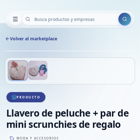
Buscar
Volver al marketplace
Copiar
Compart
Compa
Deslizá para ver más imágenes
1
/
2
VER
Compa
Compa
Compa
PRODUCTO
Llavero de peluche + par de
mini scrunchies de regalo
MODA Y ACCESORIOS