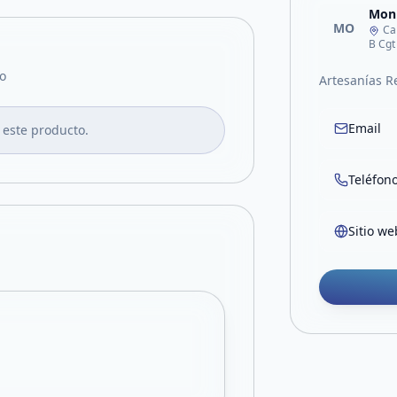
Moni
MO
Ca
B Cgt
o
Artesanías R
Email
 este producto.
Teléfon
Sitio we