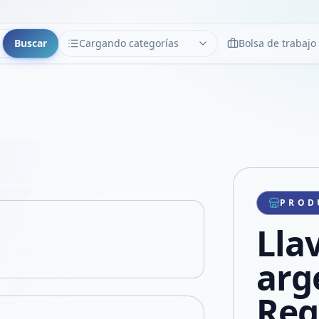
Buscar
Cargando categorías
Bolsa de trabajo
CATEGORÍAS
Limpiar
Cargando categorías...
Copiar link
Compartir producto
Compartir por WhatsApp
PROD
VER EN PANTALLA COMPLETA
Compartir por mail
Lla
Compartir en Facebook
Compartir en X
arg
Reg