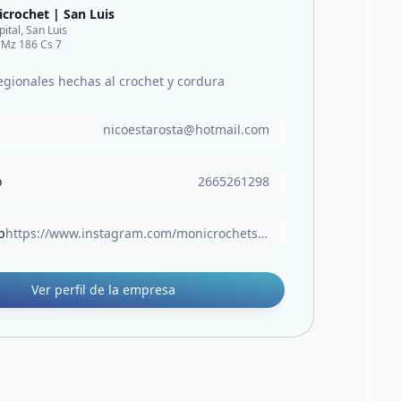
crochet | San Luis
pital, San Luis
 Mz 186 Cs 7
egionales hechas al crochet y cordura
nicoestarosta@hotmail.com
o
2665261298
b
https://www.instagram.com/monicrochetsl?igsh=bHU1cXJreXYycDNy
Ver perfil de la empresa