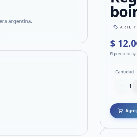
boi
era argentina.
ARTE Y
$ 12.
El precio incluy
Cantidad
1
Agreg