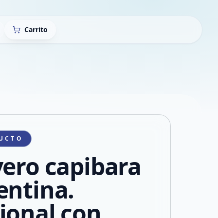
Carrito
UCTO
vero capibara
entina.
ional con