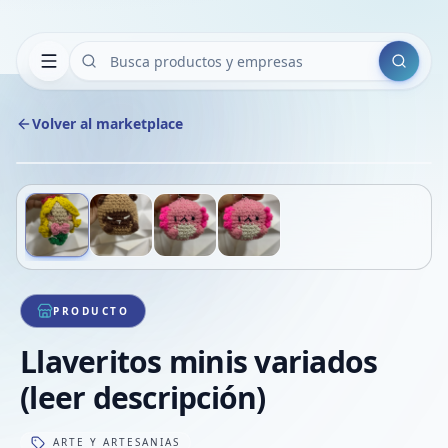
Buscar
Volver al marketplace
Copiar
Compart
Compa
Deslizá para ver más imágenes
1
/
4
VER
Compa
Compa
Compa
PRODUCTO
Llaveritos minis variados
(leer descripción)
ARTE Y ARTESANIAS