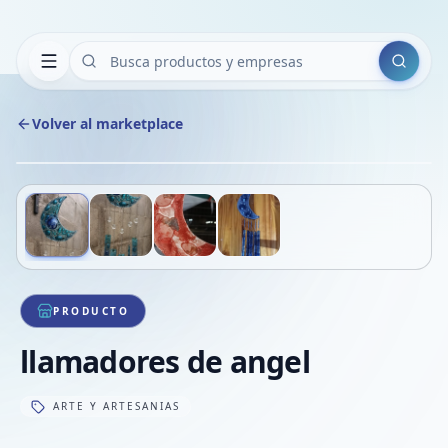
Buscar
Volver al marketplace
Copiar
Compart
Compa
Deslizá para ver más imágenes
1
/
4
VER
Compa
Compa
Compa
PRODUCTO
llamadores de angel
ARTE Y ARTESANIAS