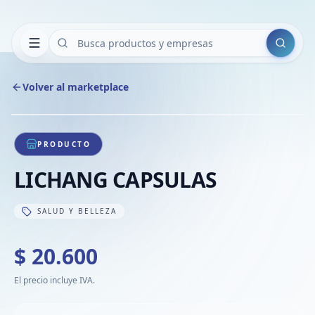
Buscar
Volver al marketplace
Copiar
Compart
Compa
1
/
1
VER
Compa
PRODUCTO
Compa
LICHANG CAPSULAS
Compa
SALUD Y BELLEZA
$ 20.600
El precio incluye IVA.