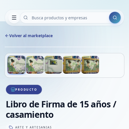
Buscar
Volver al marketplace
Copiar
Compart
Compa
Deslizá para ver más imágenes
1
/
5
VER
Compa
Compa
Compa
PRODUCTO
Libro de Firma de 15 años /
casamiento
ARTE Y ARTESANIAS