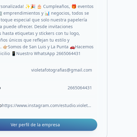
rsonalizada! ✨🎉 🎂 Cumpleaños, 🎁 eventos
🏢 emprendimientos y 📊 negocios, todos se
toque especial que solo nuestra papelería
a puede ofrecer. Desde invitaciones
hasta etiquetas y stickers con tu logo,
os únicos que reflejan tu estilo y
. 👉🏼Somos de San Luis y La Punta 🚗Hacemos
micilio 📱Nuestro WhatsApp 2665064431
violetafotografias@gmail.com
o
2665064431
b
https://www.instagram.com/estudio.violeta_?igsh=MWxzY25zcmI2b2NncA==
Ver perfil de la empresa