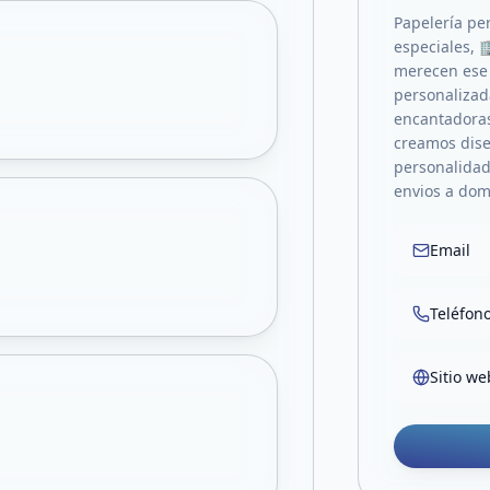
Papelería pe
especiales, 
merecen ese 
personalizad
encantadoras 
creamos diseñ
personalidad
envios a do
Email
Teléfon
Sitio we