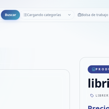
Buscar
Cargando categorías
Bolsa de trabajo
CATEGORÍAS
Limpiar
Cargando categorías...
Copiar link
Compartir producto
Compartir por WhatsApp
PROD
VER EN PANTALLA COMPLETA
Compartir por mail
libr
Compartir en Facebook
Compartir en X
LIBRER
Preci