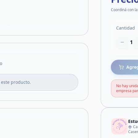
Coordiná con la
Cantidad
1
o
Agreg
 este producto.
No hay unida
empresa par
Estu
Ca
Case