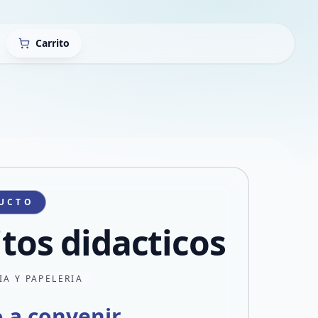
Carrito
UCTO
itos didacticos
IA Y PAPELERIA
o a convenir