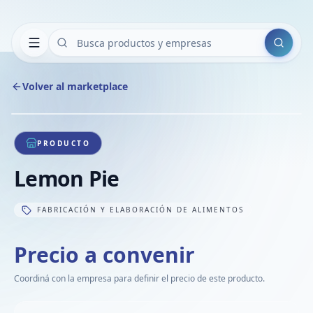
Buscar
Volver al marketplace
Copiar
Compart
Compa
1
/
1
VER
Compa
PRODUCTO
Compa
Lemon Pie
Compa
FABRICACIÓN Y ELABORACIÓN DE ALIMENTOS
Precio a convenir
Coordiná con la empresa para definir el precio de este producto.