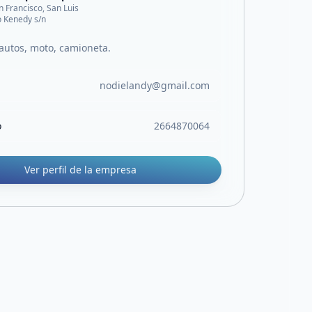
n Francisco, San Luis
o Kenedy s/n
autos, moto, camioneta.
nodielandy@gmail.com
o
2664870064
Ver perfil de la empresa