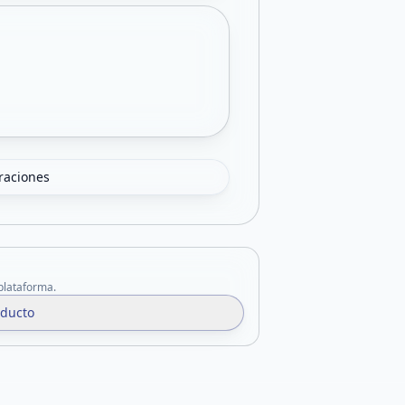
oraciones
 plataforma.
oducto