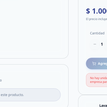
$ 1.00
El precio incluy
Cantidad
1
Agreg
No hay unida
o
empresa par
 este producto.
Lav