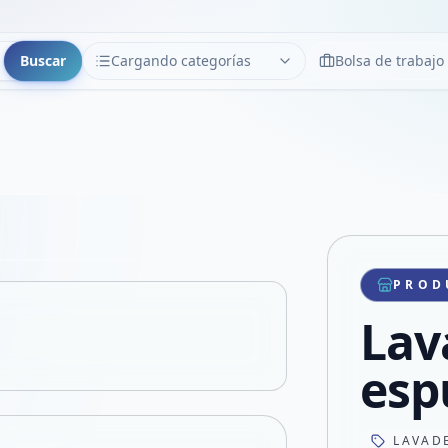
Buscar
Cargando categorías
Bolsa de trabajo
CATEGORÍAS
Limpiar
Cargando categorías...
Copiar link
Compartir producto
Compartir por WhatsApp
PROD
VER EN PANTALLA COMPLETA
Compartir por mail
Lav
Compartir en Facebook
Compartir en X
es
LAVAD