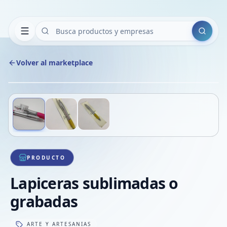
Buscar
Volver al marketplace
Copiar
Compart
Compa
Deslizá para ver más imágenes
1
/
3
VER
Compa
Compa
Compa
PRODUCTO
Lapiceras sublimadas o
grabadas
ARTE Y ARTESANIAS