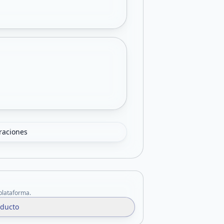
oraciones
 plataforma.
oducto