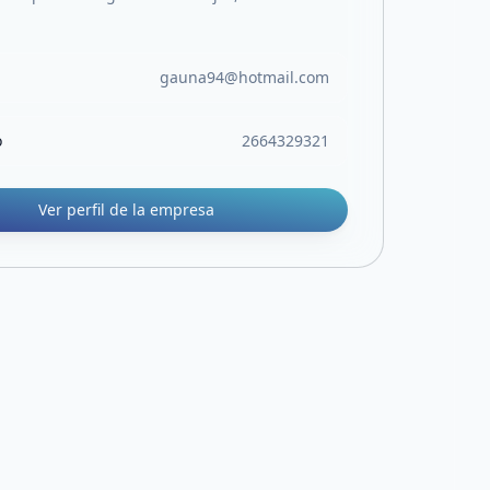
gauna94@hotmail.com
o
2664329321
Ver perfil de la empresa