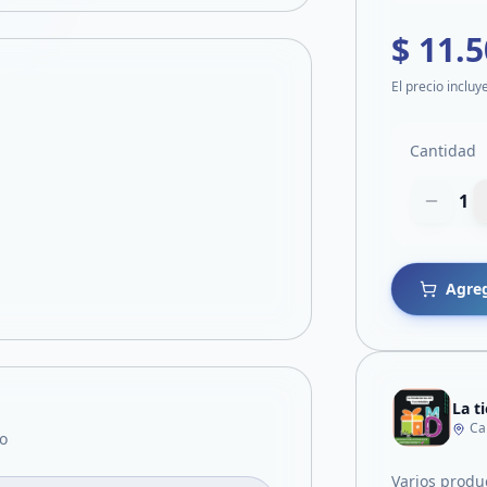
$ 11.
El precio incluy
Cantidad
1
Agreg
La t
Ca
o
Varios produc