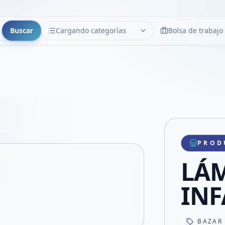
Buscar
Cargando categorías
Bolsa de trabajo
CATEGORÍAS
Limpiar
Cargando categorías...
Copiar link
Compartir producto
Compartir por WhatsApp
PROD
VER EN PANTALLA COMPLETA
Compartir por mail
LÁ
Compartir en Facebook
Compartir en X
INF
BAZAR