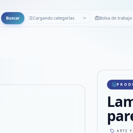
Buscar
Cargando categorías
Bolsa de trabajo
CATEGORÍAS
Limpiar
Cargando categorías...
Copiar link
Compartir producto
Compartir por WhatsApp
PROD
VER EN PANTALLA COMPLETA
Compartir por mail
Lam
Compartir en Facebook
Compartir en X
par
ARTE Y