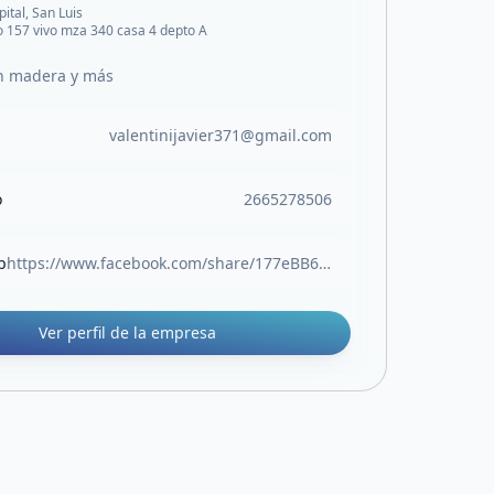
pital, San Luis
o 157 vivo mza 340 casa 4 depto A
en madera y más
valentinijavier371@gmail.com
o
2665278506
b
https://www.facebook.com/share/177eBB6bdV/
Ver perfil de la empresa