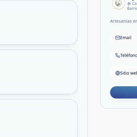
Ca
Barri
Artesanías 
Email
Teléfon
Sitio we