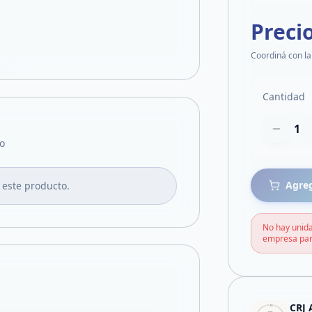
Preci
Coordiná con la
Cantidad
1
o
Agreg
 este producto.
No hay unida
empresa par
CRJ 