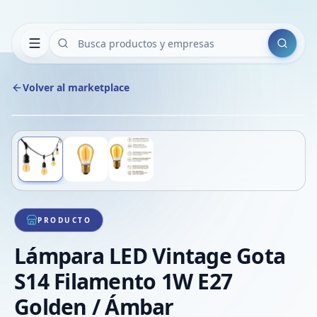
Buscar
Volver al marketplace
Copiar
Compart
Compa
Deslizá para ver más imágenes
1
/
3
VER
Compa
Compa
Compa
PRODUCTO
Lámpara LED Vintage Gota
S14 Filamento 1W E27
Golden / Ámbar