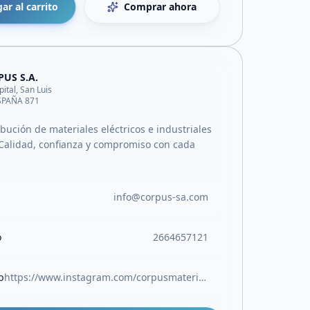
ar al carrito
Comprar ahora
US S.A.
pital, San Luis
ESPAÑA 871
ibución de materiales eléctricos e industriales
Calidad, confianza y compromiso con cada
info@corpus-sa.com
o
2664657121
b
https://www.instagram.com/corpusmateriales/