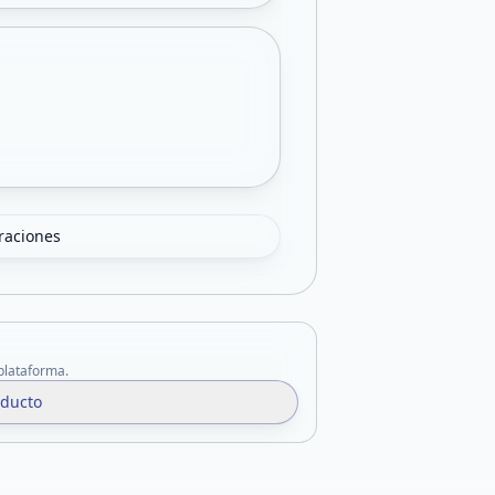
oraciones
 plataforma.
oducto