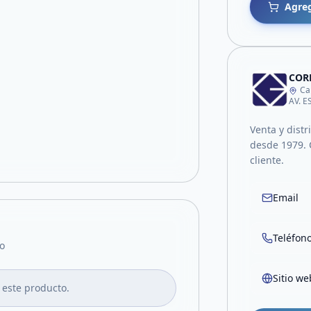
Agreg
CORP
Ca
AV. 
Venta y distr
desde 1979. 
cliente.
Email
Teléfon
o
Sitio we
 este producto.