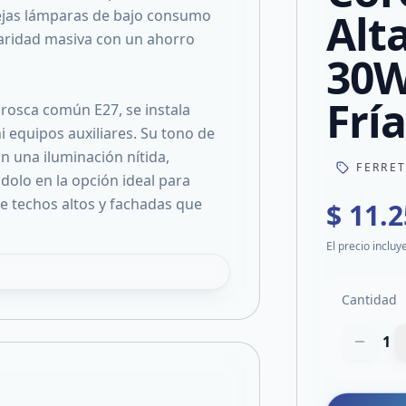
Alt
iejas lámparas de bajo consumo
laridad masiva con un ahorro
30W
Frí
 rosca común E27, se instala
i equipos auxiliares. Su tono de
n una iluminación nítida,
FERRE
ndolo en la opción ideal para
de techos altos y fachadas que
$ 11.
El precio incluy
Cantidad
1