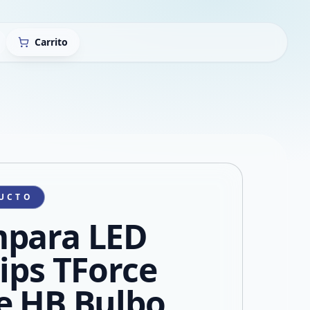
Carrito
UCTO
para LED
lips TForce
e HB Bulbo