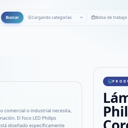
Buscar
Cargando categorías
Bolsa de trabajo
CATEGORÍAS
Limpiar
Cargando categorías...
Copiar link
Compartir producto
Compartir por WhatsApp
PROD
VER EN PANTALLA COMPLETA
Compartir por mail
Lám
Compartir en Facebook
Compartir en X
Phi
o comercial o industrial necesita,
nación. El foco LED Philips
Cor
 está diseñado específicamente