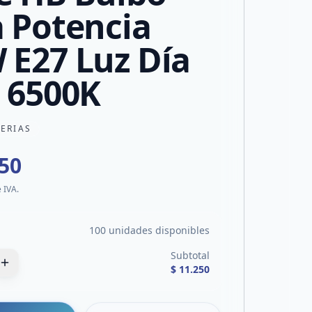
a Potencia
 E27 Luz Día
a 6500K
TERIAS
250
e IVA.
100 unidades disponibles
Subtotal
$ 11.250