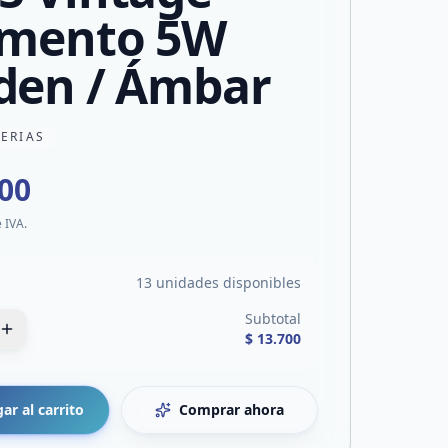
amento 5W
den / Ámbar
TERIAS
700
e IVA.
13 unidades disponibles
Subtotal
$ 13.700
ar al carrito
Comprar ahora