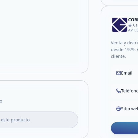
CORP
Ca
AV. 
Venta y distr
desde 1979. 
cliente.
Email
Teléfon
o
Sitio we
 este producto.