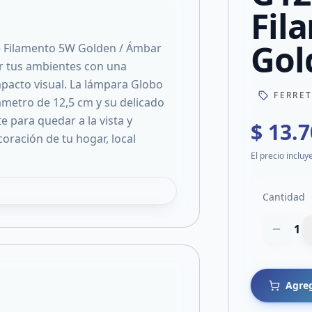
Fil
Gol
 Filamento 5W Golden / Ámbar
ar tus ambientes con una
impacto visual. La lámpara Globo
FERRE
metro de 12,5 cm y su delicado
 para quedar a la vista y
$ 13.
oración de tu hogar, local
El precio incluy
Cantidad
1
Agreg