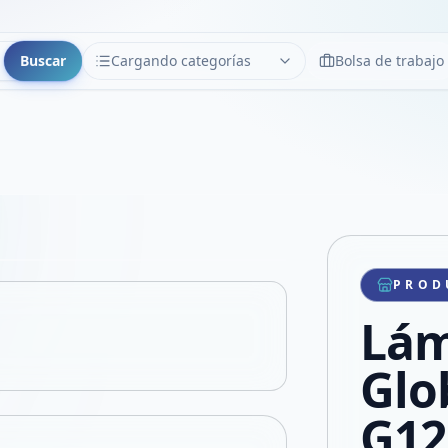
Buscar
Cargando categorías
Bolsa de trabajo
CATEGORÍAS
Limpiar
Cargando categorías...
Copiar link
Compartir producto
Compartir por WhatsApp
PROD
VER EN PANTALLA COMPLETA
Compartir por mail
Lám
Compartir en Facebook
Compartir en X
Glo
G12