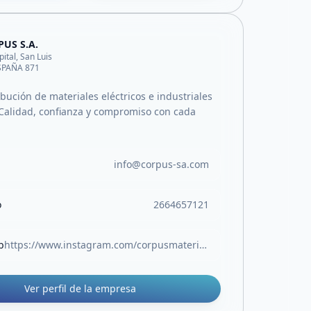
US S.A.
pital, San Luis
ESPAÑA 871
ibución de materiales eléctricos e industriales
Calidad, confianza y compromiso con cada
info@corpus-sa.com
o
2664657121
b
https://www.instagram.com/corpusmateriales/
Ver perfil de la empresa