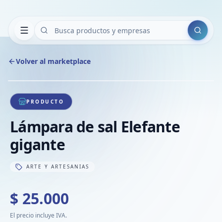
Buscar
Volver al marketplace
Copiar
Compart
Compa
1
/
1
VER
Compa
PRODUCTO
Compa
Lámpara de sal Elefante
Compa
gigante
ARTE Y ARTESANIAS
$ 25.000
El precio incluye IVA.