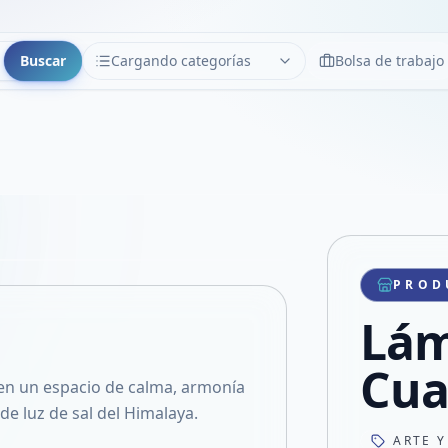
Buscar
Cargando categorías
Bolsa de trabajo
CATEGORÍAS
Limpiar
Cargando categorías...
Copiar link
Compartir producto
Compartir por WhatsApp
PROD
VER EN PANTALLA COMPLETA
Compartir por mail
Lám
Compartir en Facebook
Compartir en X
Cua
en un espacio de calma, armonía
e luz de sal del Himalaya.
ARTE Y