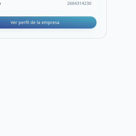
o
2664314230
Ver perfil de la empresa