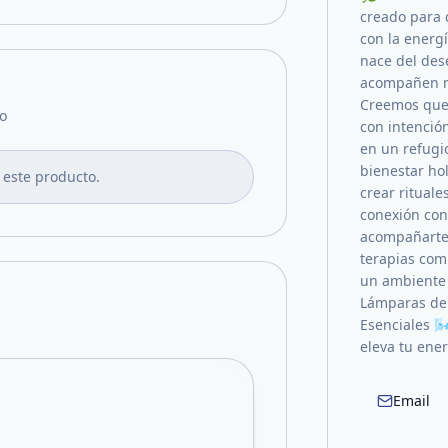
creado para 
con la energí
nace del des
acompañen mo
Creemos que 
o
con intenció
en un refugi
bienestar ho
 este producto.
crear ritual
conexión con
acompañarte 
terapias com
un ambiente 
Lámparas de 
Esenciales 
eleva tu ener
Email