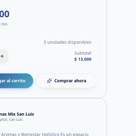
000
e IVA.
5 unidades disponibles
Subtotal
$ 13.000
ar al carrito
Comprar ahora
as Mix San Luis
pital, San Luis
 Aromas y Bienestar Holístico Es un espacio