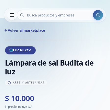
Buscar
Volver al marketplace
Copiar
Compart
Compa
1
/
1
VER
Compa
PRODUCTO
Compa
Lámpara de sal Budita de
Compa
luz
ARTE Y ARTESANIAS
$ 10.000
El precio incluye IVA.