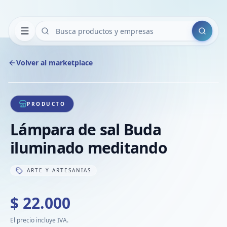
Buscar
Volver al marketplace
Copiar
Compart
Compa
1
/
1
VER
Compa
PRODUCTO
Compa
Lámpara de sal Buda
Compa
iluminado meditando
ARTE Y ARTESANIAS
$ 22.000
El precio incluye IVA.