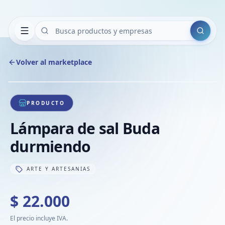
Buscar
Volver al marketplace
Copiar
Compart
Compa
1
/
1
VER
Compa
PRODUCTO
Compa
Lámpara de sal Buda
Compa
durmiendo
ARTE Y ARTESANIAS
$ 22.000
El precio incluye IVA.