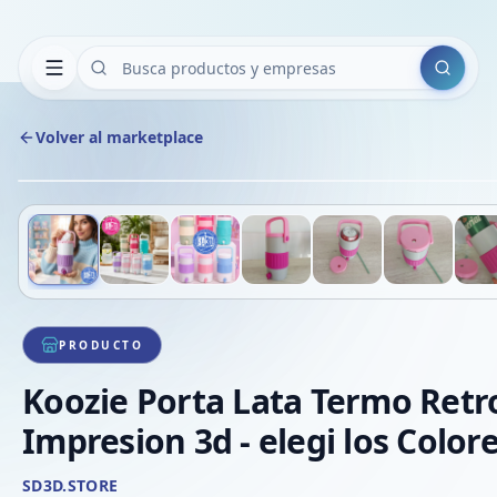
Buscar
Volver al marketplace
Deslizá para ver más imágenes
1
/
7
VE
PRODUCTO
Koozie Porta Lata Termo Retr
Impresion 3d - elegi los Colore
SD3D.STORE