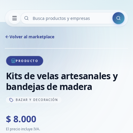
Buscar
Volver al marketplace
Copiar
Compart
Compa
1
/
1
VER
Compa
PRODUCTO
Compa
Kits de velas artesanales y
Compa
bandejas de madera
BAZAR Y DECORACIÓN
$ 8.000
El precio incluye IVA.