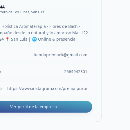
MA
trero de Los Funes, San Luis
Holística Aromaterapia · Flores de Bach ·
paño desde lo natural y lo amoroso Mat 122-
24 📍 San Luis | 🌐 Online & presencial
tiendapremaok@gmail.com
o
2664942301
b
https://www.instagram.com/prema.puro/
Ver perfil de la empresa