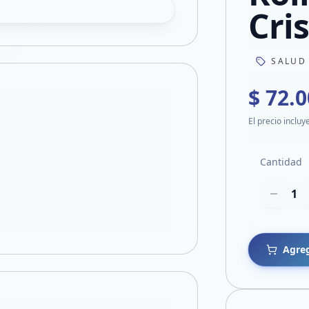
Cri
SALUD
$ 72.
El precio incluy
Cantidad
1
Agreg