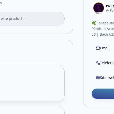
o
PRE
Po
 este producto.
🌿 Terapeuta 
Péndulo Acom
56 | Bach 63
Email
Teléfon
Sitio we