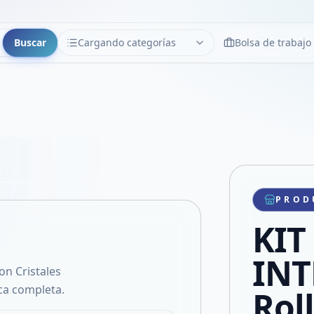
Buscar
Cargando categorías
Bolsa de trabajo
CATEGORÍAS
Limpiar
Cargando categorías...
Copiar link
Compartir producto
Compartir por WhatsApp
PROD
VER EN PANTALLA COMPLETA
Compartir por mail
KIT
Compartir en Facebook
Compartir en X
INT
on Cristales
Rol