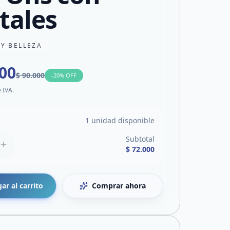
stales
 Y BELLEZA
000
$ 90.000
-
20
% OFF
e IVA.
1 unidad disponible
Subtotal
$ 72.000
ar al carrito
Comprar ahora