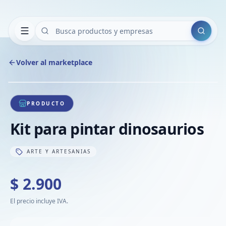
Buscar
Volver al marketplace
Copiar
Compart
Compa
1
/
1
VER
Compa
PRODUCTO
Compa
Kit para pintar dinosaurios
Compa
ARTE Y ARTESANIAS
$ 2.900
El precio incluye IVA.