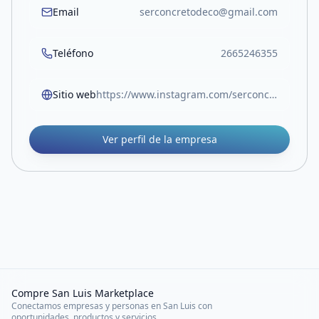
Email
serconcretodeco@gmail.com
Teléfono
2665246355
Sitio web
https://www.instagram.com/serconcretodeco?igsh=bHI3cGJ4OWlranF0
Ver perfil de la empresa
Compre San Luis Marketplace
Conectamos empresas y personas en San Luis con
oportunidades, productos y servicios.