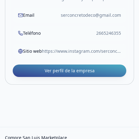
Email
serconcretodeco@gmail.com
Teléfono
2665246355
Sitio web
https://www.instagram.com/serconcretodeco?igsh=bHI3cGJ4OWlranF0
Ver perfil de la empresa
Compre San Luis Marketplace