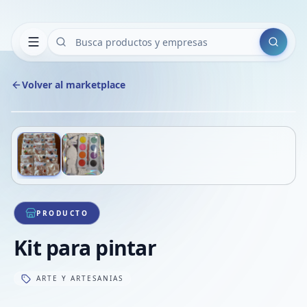
Buscar
Volver al marketplace
Copiar
Compart
Compa
Deslizá para ver más imágenes
1
/
2
VER
Compa
Compa
Compa
PRODUCTO
Kit para pintar
ARTE Y ARTESANIAS