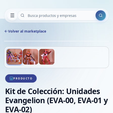
Buscar
Volver al marketplace
Copiar
Compart
Compa
Deslizá para ver más imágenes
1
/
3
VER
Compa
Compa
Compa
PRODUCTO
Kit de Colección: Unidades
Evangelion (EVA-00, EVA-01 y
EVA-02)