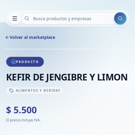
Buscar
Volver al marketplace
Copiar
Compart
Compa
1
/
1
VER
Compa
PRODUCTO
Compa
KEFIR DE JENGIBRE Y LIMON
Compa
ALIMENTOS Y BEBIDAS
$ 5.500
El precio incluye IVA.