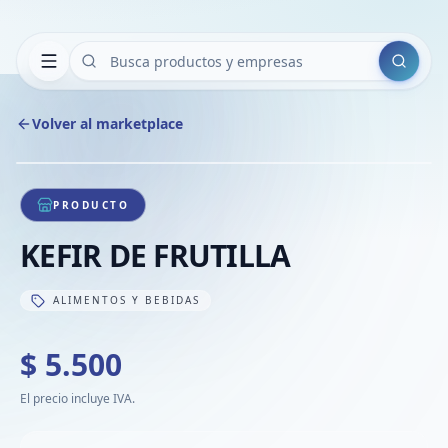
Buscar
Volver al marketplace
Copiar
Compart
Compa
1
/
1
VER
Compa
PRODUCTO
Compa
KEFIR DE FRUTILLA
Compa
ALIMENTOS Y BEBIDAS
$ 5.500
El precio incluye IVA.