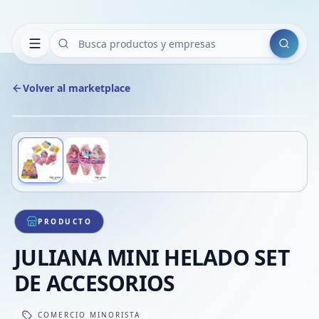
Buscar
Volver al marketplace
Copiar
Compart
Compa
Deslizá para ver más imágenes
1
/
2
VER
Compa
Compa
Compa
PRODUCTO
JULIANA MINI HELADO SET
DE ACCESORIOS
COMERCIO MINORISTA