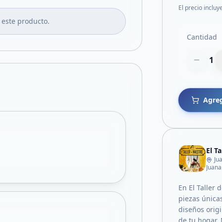
El precio incluy
 este producto.
Cantidad
1
Agreg
El T
Ju
Juana
En El Taller
piezas única
diseños origi
de tu hogar.