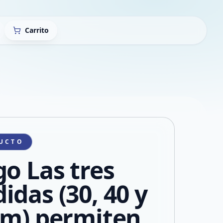
Carrito
UCTO
go Las tres
idas (30, 40 y
cm) permiten