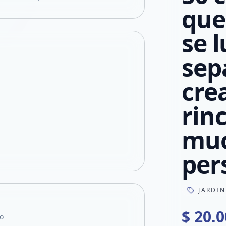
que
se 
sep
cre
rin
mu
per
JARDI
$ 20.
o