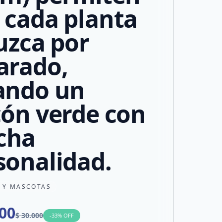
 cada planta
luzca por
arado,
ando un
cón verde con
cha
sonalidad.
N Y MASCOTAS
000
$ 30.000
-
33
% OFF