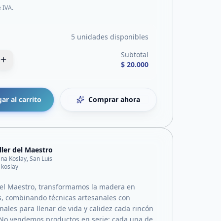
e IVA.
5 unidades disponibles
Subtotal
$ 20.000
ar al carrito
Comprar ahora
aller del Maestro
ana Koslay, San Luis
 koslay
 del Maestro, transformamos la madera en
s, combinando técnicas artesanales con
nales para llenar de vida y calidez cada rincón
 No vendemos productos en serie; cada una de