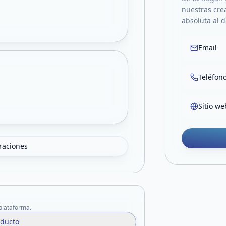
nuestras cre
absoluta al d
Email
Teléfon
Sitio we
oraciones
 plataforma.
oducto