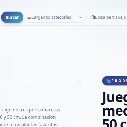
Buscar
Cargando categorías
Bolsa de trabajo
CATEGORÍAS
Limpiar
Cargando categorías...
Copiar link
Compartir producto
Compartir por WhatsApp
PROD
VER EN PANTALLA COMPLETA
Compartir por mail
Jue
Compartir en Facebook
Compartir en X
med
juego de tres porta macetas
40 y 50 cm. La combinación
50 
dez a tus plantas favoritas.