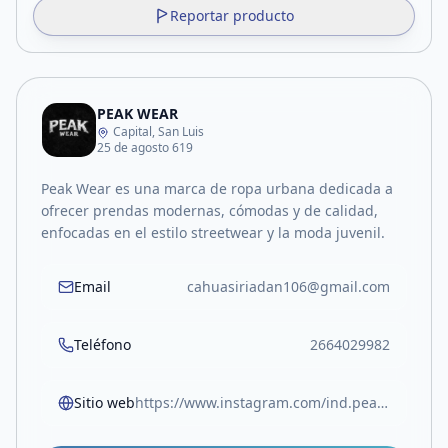
Reportar producto
PEAK WEAR
Capital, San Luis
25 de agosto 619
Peak Wear es una marca de ropa urbana dedicada a
ofrecer prendas modernas, cómodas y de calidad,
enfocadas en el estilo streetwear y la moda juvenil.
Email
cahuasiriadan106@gmail.com
Teléfono
2664029982
Sitio web
https://www.instagram.com/ind.peak?utm_source=ig_web_button_share_sheet&igsh=ZDNlZDc0MzIxNw==