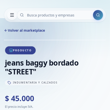
Buscar
Volver al marketplace
Copiar
Compart
Compa
1
/
1
VER
Compa
PRODUCTO
Compa
jeans baggy bordado
Compa
"STREET"
INDUMENTARIA Y CALZADOS
$ 45.000
El precio incluye IVA.