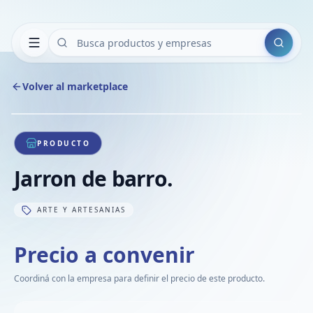
Buscar
Volver al marketplace
Copiar
Compart
Compa
1
/
1
VER
Compa
PRODUCTO
Compa
Jarron de barro.
Compa
ARTE Y ARTESANIAS
Precio a convenir
Coordiná con la empresa para definir el precio de este producto.