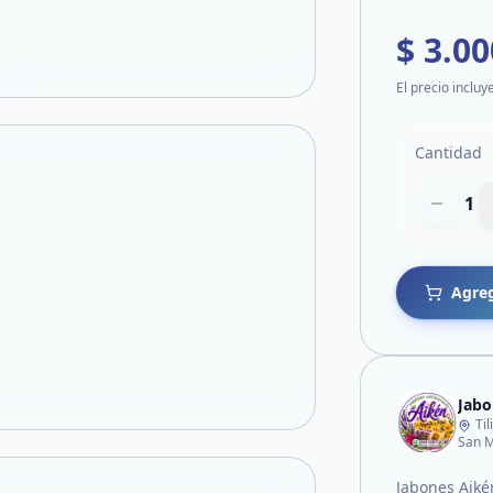
$ 3.00
El precio incluy
Cantidad
1
Agreg
Jabo
Ti
San M
Jabones Aik