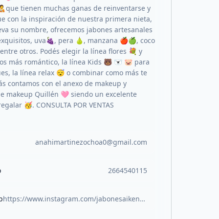
🧑‍🍼que tienen muchas ganas de reinventarse y
e con la inspiración de nuestra primera nieta,
lleva su nombre, ofrecemos jabones artesanales
xquisitos, uva🍇, pera 🍐, manzana 🍎🍏, coco
 entre otros. Podés elegir la línea flores 💐 y
sos más romántico, la línea Kids 🐻 🐻‍❄️ 🐷 para
es, la línea relax 😴 o combinar como más te
ás contamos con el anexo de makeup y
e makeup Quillén 🩷 siendo un excelente
regalar 🥳. CONSULTA POR VENTAS
anahimartinezochoa0@gmail.com
o
2664540115
b
https://www.instagram.com/jabonesaiken?igsh=Z2EyNzNwaWwxbzdx