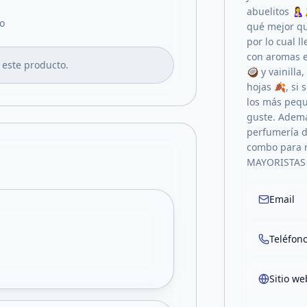
abuelitos 🤱
o
qué mejor qu
por lo cual 
con aromas e
 este producto.
🥥 y vainilla,
hojas 🍂, si 
los más pequ
guste. Adem
perfumería d
combo para 
MAYORISTAS
Email
Teléfon
Sitio we