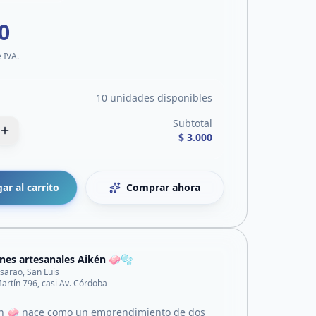
0
e IVA.
10 unidades disponibles
Subtotal
$ 3.000
ar al carrito
Comprar ahora
nes artesanales Aikén 🧼🫧
lisarao, San Luis
artín 796, casi Av. Córdoba
én 🧼 nace como un emprendimiento de dos