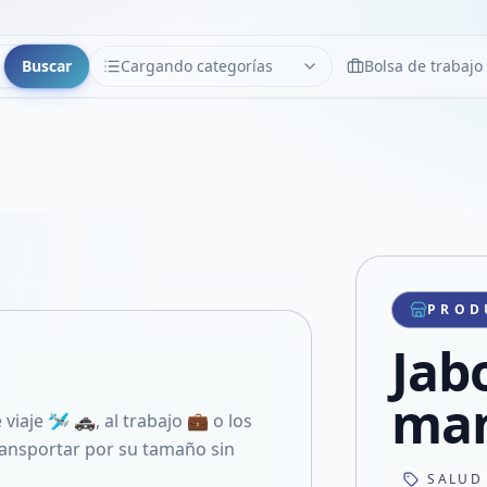
Buscar
Cargando categorías
Bolsa de trabajo
CATEGORÍAS
Limpiar
Cargando categorías...
Copiar link
Compartir producto
Compartir por WhatsApp
PROD
VER EN PANTALLA COMPLETA
Compartir por mail
Jab
Compartir en Facebook
Compartir en X
ma
viaje 🛩️ 🚓, al trabajo 💼 o los
ransportar por su tamaño sin
SALUD