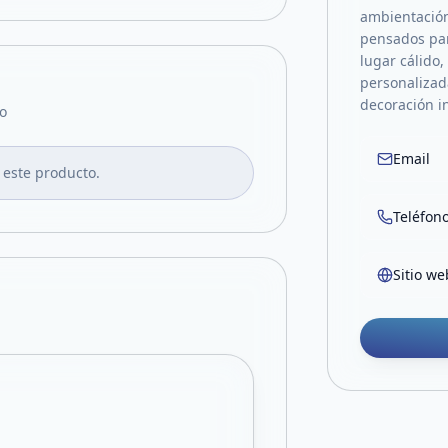
ambientación
pensados par
lugar cálido
personalizada
decoración in
o
Email
 este producto.
Teléfon
Sitio we