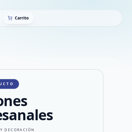
Carrito
UCTO
ones
esanales
 Y DECORACIÓN