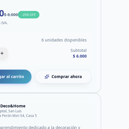
0
$ 8.000
-
25
% OFF
e IVA.
6 unidades disponibles
Subtotal
$ 6.000
ar al carrito
Comprar ahora
e.Deco&Home
pital, San Luis
a Perón Mzn 54, Casa 5
prendimiento dedicado a la decoración y