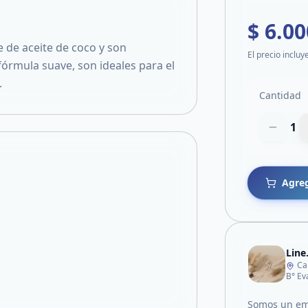
$ 6.00
 de aceite de coco y son
El precio incluy
fórmula suave, son ideales para el
.
Cantidad
1
Agreg
Lin
Ca
B° Ev
Somos un em