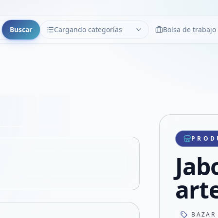
Buscar
Cargando categorías
Bolsa de trabajo
CATEGORÍAS
Limpiar
Cargando categorías...
Copiar link
Compartir producto
Compartir por WhatsApp
PROD
VER EN PANTALLA COMPLETA
Compartir por mail
Jab
Compartir en Facebook
Compartir en X
art
BAZAR