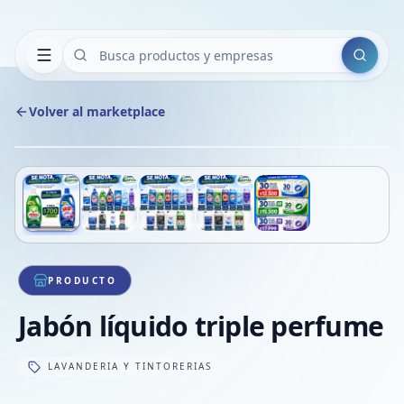
Buscar
Volver al marketplace
Copiar
Compart
Compa
Deslizá para ver más imágenes
1
/
5
VER
Compa
Compa
Compa
PRODUCTO
Jabón líquido triple perfume
LAVANDERIA Y TINTORERIAS