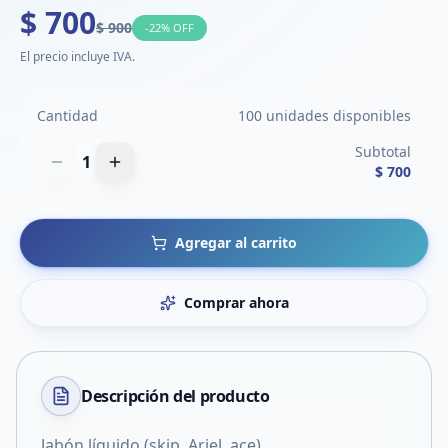
$ 700
$ 900
-
22
% OFF
El precio incluye IVA.
Cantidad
100 unidades disponibles
Subtotal
1
$ 700
Agregar al carrito
Comprar ahora
Descripción del
producto
Jabón líquido (skip, Ariel, ace)