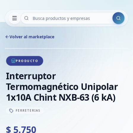
Buscar
Volver al marketplace
Copiar
Compart
Compa
1
/
1
VER
Compa
PRODUCTO
Compa
Interruptor
Compa
Termomagnético Unipolar
1x10A Chint NXB-63 (6 kA)
FERRETERIAS
$ 5.750