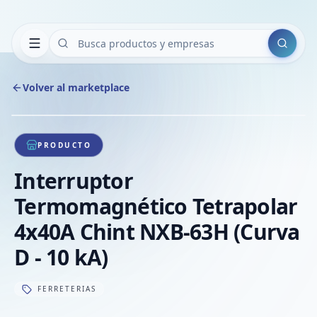
Buscar
Volver al marketplace
Copiar
Compart
Compa
1
/
1
VER
Compa
PRODUCTO
Compa
Interruptor
Compa
Termomagnético Tetrapolar
4x40A Chint NXB-63H (Curva
D - 10 kA)
FERRETERIAS