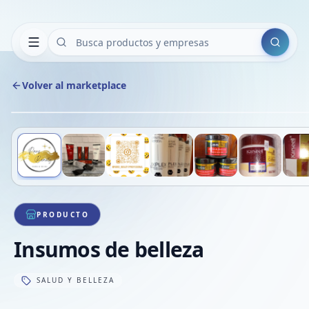
Buscar
Volver al marketplace
Deslizá para ver más imágenes
1
/
18
PRODUCTO
Insumos de belleza
SALUD Y BELLEZA