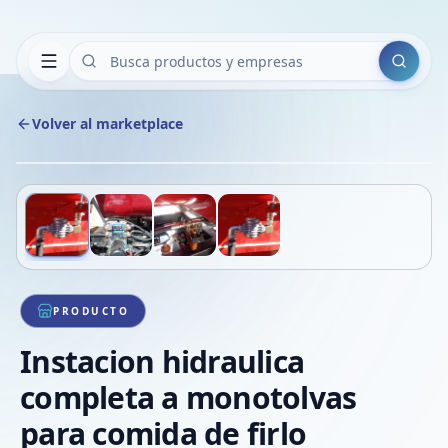
Buscar
Volver al marketplace
Copiar
Compart
Compa
Deslizá para ver más imágenes
1
/
4
VER
Compa
Compa
Compa
PRODUCTO
Instacion hidraulica
completa a monotolvas
para comida de firlo