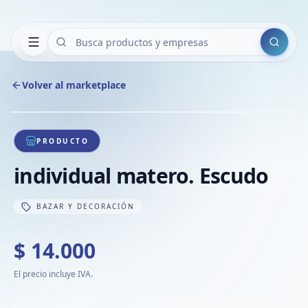
Buscar
Volver al marketplace
Copiar
Compart
Compa
1
/
1
VER
Compa
PRODUCTO
Compa
individual matero. Escudo
Compa
BAZAR Y DECORACIÓN
$ 14.000
El precio incluye IVA.