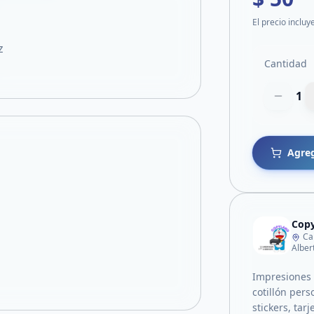
El precio incluy
z
Cantidad
1
Agreg
Copy
Ca
Alber
Impresiones 
cotillón pers
stickers, tar