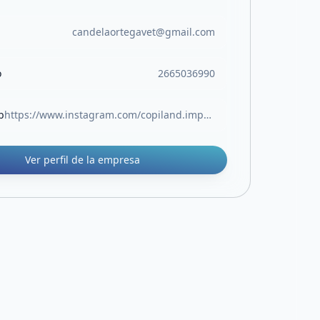
candelaortegavet@gmail.com
o
2665036990
b
https://www.instagram.com/copiland.impresiones?igsh=bGVnNTE2dXZubnRr&utm_source=qr
Ver perfil de la empresa