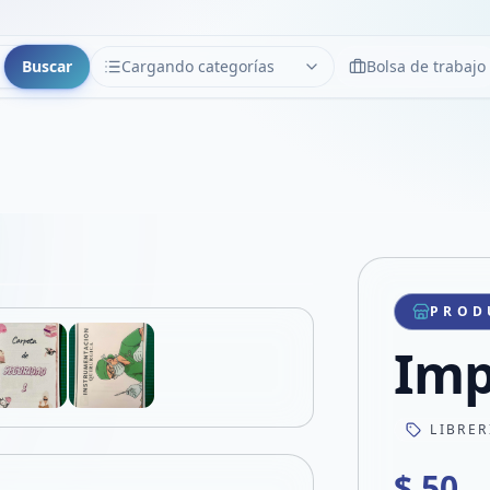
Buscar
Cargando categorías
Bolsa de trabajo
CATEGORÍAS
Limpiar
Cargando categorías...
Copiar link
Compartir producto
Compartir por WhatsApp
PROD
VER EN PANTALLA COMPLETA
Compartir por mail
Imp
Compartir en Facebook
Compartir en X
LIBRER
$ 50