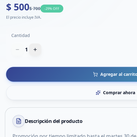
$ 500
$ 700
-
29
% OFF
El precio incluye IVA.
Cantidad
1
Agregar al carrit
Comprar ahora
Descripción del
producto
Promoción por tiempo limitado hasta el martes 30 de 