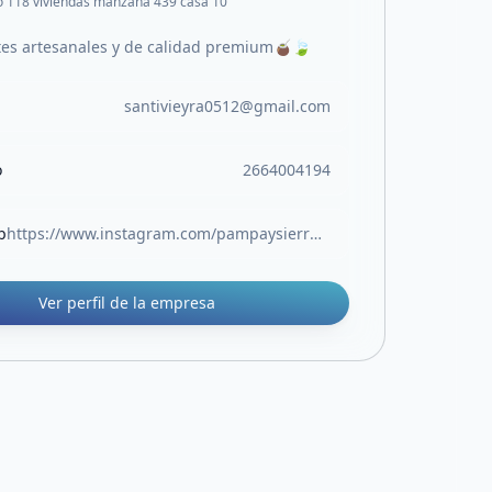
o 118 viviendas manzana 439 casa 10
es artesanales y de calidad premium🧉🍃
santivieyra0512@gmail.com
o
2664004194
b
https://www.instagram.com/pampaysierra?igsh=czB1YTMyd3BqamVn&utm_source=qr
Ver perfil de la empresa