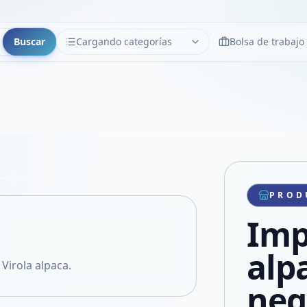
Buscar
Cargando categorías
Bolsa de trabajo
CATEGORÍAS
Limpiar
Cargando categorías...
Copiar link
Compartir producto
Compartir por WhatsApp
PROD
VER EN PANTALLA COMPLETA
Compartir por mail
Imp
Compartir en Facebook
Compartir en X
alp
Virola alpaca.
neg