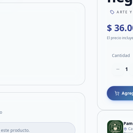
ARTE Y
$ 36.
El precio incluy
Cantidad
1
Agreg
o
Pamp
Ca
 este producto.