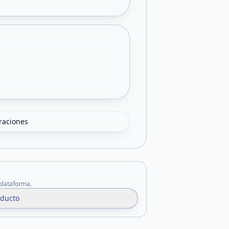
oraciones
 plataforma.
oducto