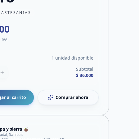
 ARTESANIAS
000
e IVA.
1 unidad disponible
Subtotal
$ 36.000
ar al carrito
Comprar ahora
a y sierra 🧉
pital, San Luis