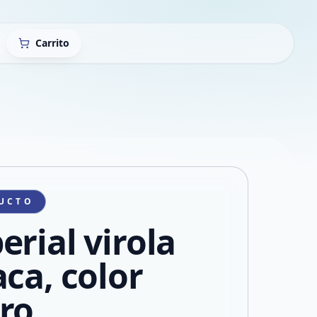
Carrito
UCTO
erial virola
aca, color
ro