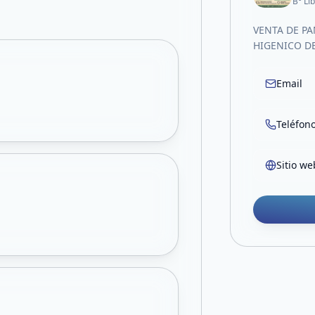
B° Li
VENTA DE P
HIGENICO DE
Email
Teléfon
Sitio we