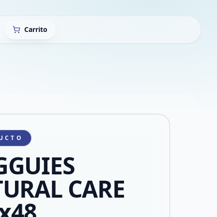
Carrito
UCTO
GGUIES
URAL CARE
 x48