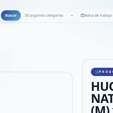
Buscar
Cargando categorías
Bolsa de trabajo
CATEGORÍAS
Limpiar
Cargando categorías...
Copiar link
Compartir producto
Compartir por WhatsApp
PROD
VER EN PANTALLA COMPLETA
Compartir por mail
HU
Compartir en Facebook
Compartir en X
NAT
(M)