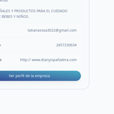
bertad
AÑALES Y PRODUCTOS PARA EL CUIDADO
 BEBES Y NIÑOS.
tatianasosa3022@gmail.com
o
2657230634
b
http:// www.dianyispañalera.com
Ver perfil de la empresa