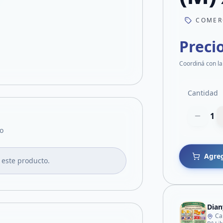
COMER
Preci
Coordiná con la
Cantidad
1
o
Agreg
 este producto.
Dian
Ca