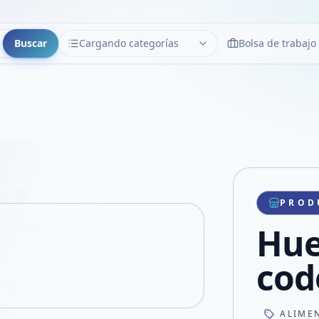
Buscar
Cargando categorías
Bolsa de trabajo
CATEGORÍAS
Limpiar
Cargando categorías...
Copiar link
Compartir producto
Compartir por WhatsApp
PROD
VER EN PANTALLA COMPLETA
Compartir por mail
Hue
Compartir en Facebook
Compartir en X
cod
ALIME