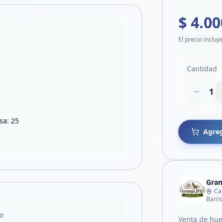
$ 4.00
El precio incluy
Cantidad
1
sa: 25
Agreg
Gran
Ca
Barri
o
Venta de hue