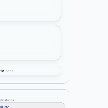
oraciones
 plataforma.
oducto