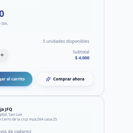
0
e IVA.
5 unidades disponibles
Subtotal
$ 4.000
ar al carrito
Comprar ahora
ja JFQ
pital, San Luis
o Cerro de la cruz mza:264 casa:25
vos de codorniz