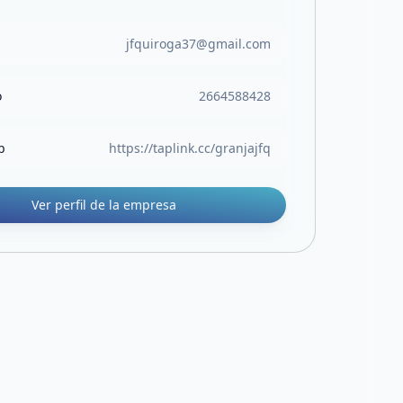
jfquiroga37@gmail.com
o
2664588428
b
https://taplink.cc/granjajfq
Ver perfil de la empresa